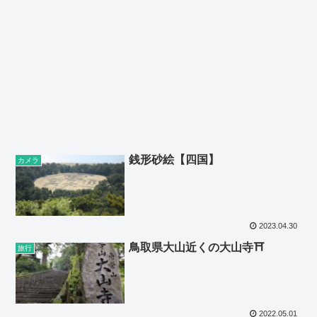
銭形砂絵【四国】
カメラ
2023.04.30
鳥取県大山近くの大山寺⛩️
旅行
2022.05.01